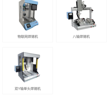
物联网焊锡机
八轴焊锡机
双Y轴单头焊锡机